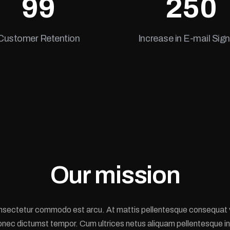
99
250
Customer Retention
Increase in E-mail Sig
Our mission
nsectetur commodo est arcu. At mattis pellentesque consequat v
onec dictumst tempor. Cum ultrices netus aliquam pellentesque in 