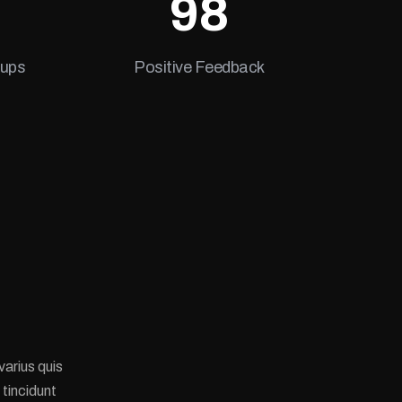
98
nups
Positive Feedback
arius quis
tincidunt