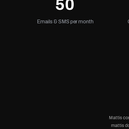
50
Emails & SMS per month
Mattis co
mattis d