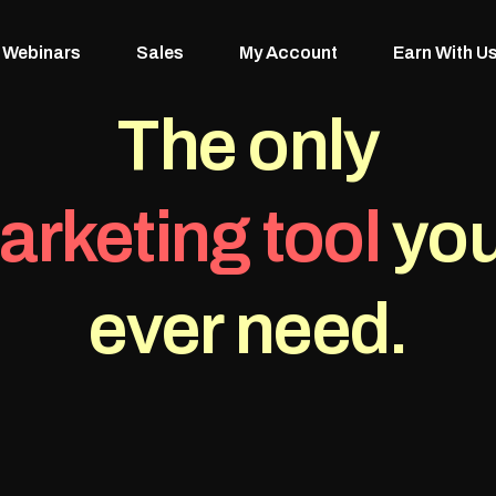
Webinars
Sales
My Account
Earn With U
The only
arketing tool
you
ever need.